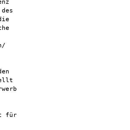
enz
 des
die
che
n/
den
ellt
rwerb
t für