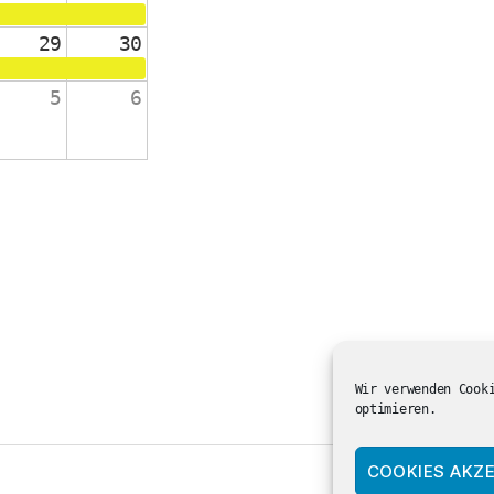
29
30
5
6
änge 2-4
 die Schulanfänger:innen
ienst in der ev. Kirche
Wir verwenden Cook
optimieren.
COOKIES AKZE