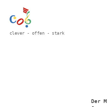
Carl-
clever - offen - stark
Orff
Grundschule
Hamm
Der M