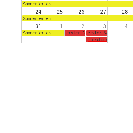
Sommerferien
24
25
26
27
28
Sommerferien
31
1
2
3
4
Sommerferien
erster Schultag für die Jahrg
erster Schultag für
Einschulungsgottesd