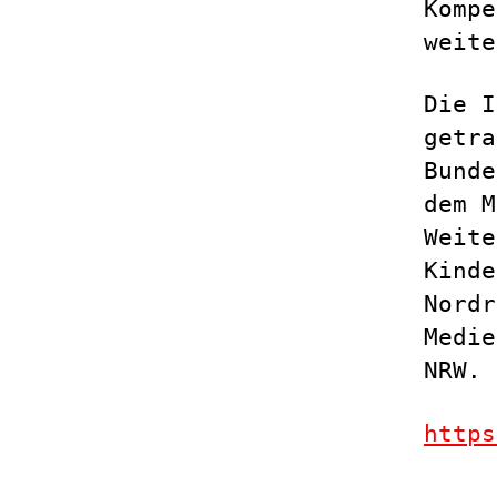
Kompe
weite
Die I
getra
Bunde
dem M
Weite
Kinde
Nordr
Medie
NRW.
https