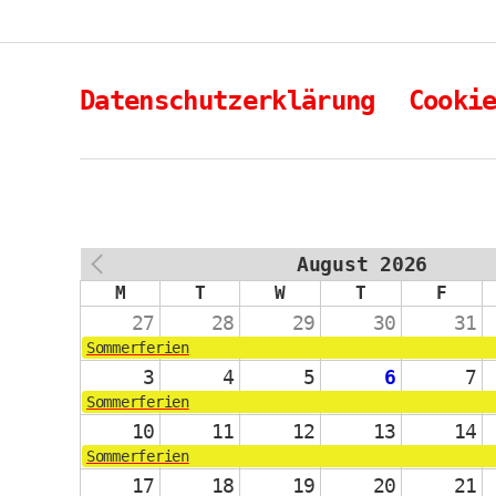
Datenschutzerklärung
Cooki
August 2026
PREV
M
T
W
T
F
27
28
29
30
31
Sommerferien
3
4
5
6
7
Sommerferien
10
11
12
13
14
Sommerferien
17
18
19
20
21