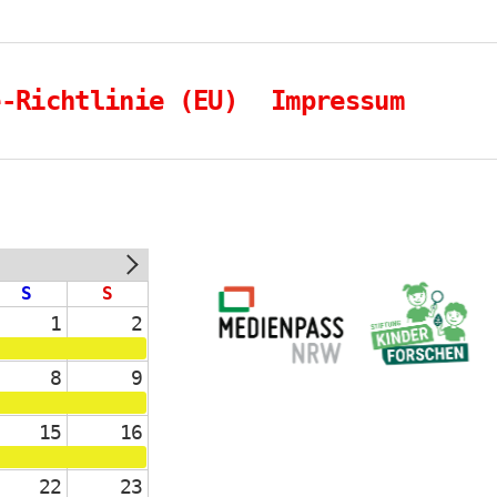
e-Richtlinie (EU)
Impressum
NEXT
S
S
1
2
8
9
15
16
22
23