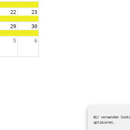
22
23
29
30
5
6
änge 2-4
 die Schulanfänger:innen
ienst in der ev. Kirche
Wir verwenden Cook
optimieren.