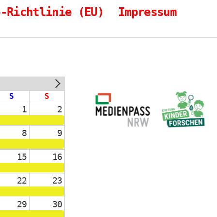
e-Richtlinie (EU)
Impressum
NEXT
S
S
1
2
8
9
15
16
22
23
29
30