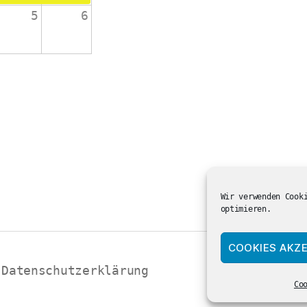
5
6
änge 2-4
 die Schulanfänger:innen
ienst in der ev. Kirche
Wir verwenden Cook
optimieren.
COOKIES AKZE
Datenschutzerklärung
Co