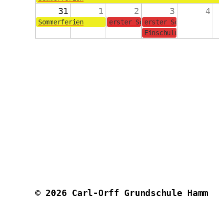
31
1
2
3
4
Sommerferien
erster Schultag für die Jahrg
erster Schultag für
Einschulungsgottesd
© 2026
Carl-Orff Grundschule Hamm