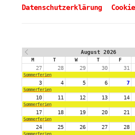
Datenschutzerklärung
Cooki
August 2026
PREV
M
T
W
T
F
27
28
29
30
31
Sommerferien
3
4
5
6
7
Sommerferien
10
11
12
13
14
Sommerferien
17
18
19
20
21
Sommerferien
24
25
26
27
28
Sommerferien