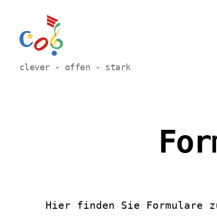
Carl-
clever - offen - stark
Orff
Grundschule
Hamm
For
Hier finden Sie Formulare z