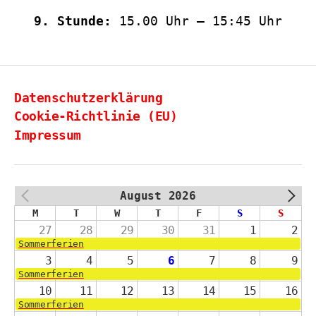
9. Stunde:
15.00 Uhr – 15:45 Uhr
Datenschutzerklärung
Cookie-Richtlinie (EU)
Impressum
August 2026
PREV
NEXT
M
T
W
T
F
S
S
27
28
29
30
31
1
2
Sommerferien
3
4
5
6
7
8
9
Sommerferien
10
11
12
13
14
15
16
Sommerferien