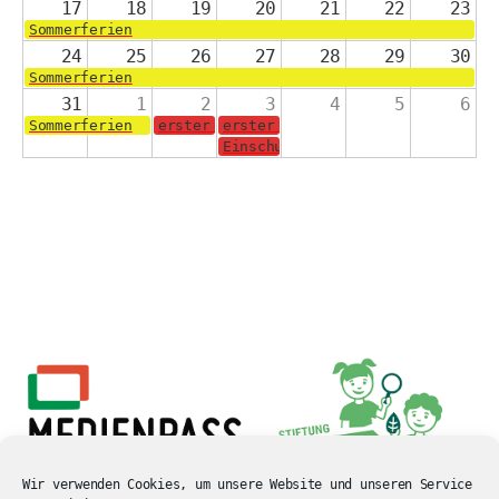
17
18
19
20
21
22
23
Sommerferien
24
25
26
27
28
29
30
Sommerferien
31
1
2
3
4
5
6
Sommerferien
erster Schultag für die Jahrgänge 2-4
erster Schultag für die Schulanf
Einschulungsgottesdienst in der 
Wir verwenden Cookies, um unsere Website und unseren Service