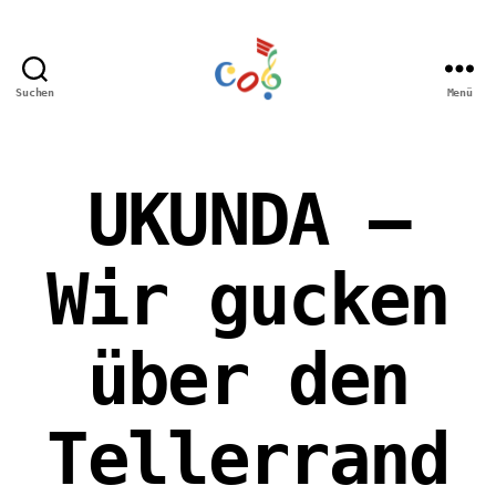
Suchen
Menü
Carl-
Orff
Grundschule
Hamm
UKUNDA –
Wir gucken
über den
Tellerrand