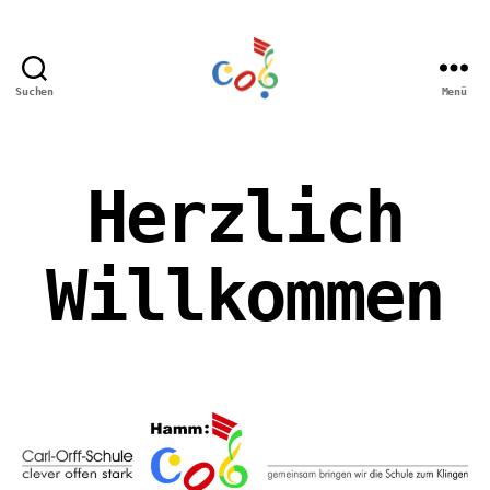
Suchen
Menü
Carl-
Orff
Grundschule
Hamm
Herzlich
Willkommen