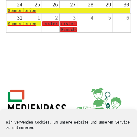
24
25
26
27
28
29
30
Sommerferien
31
1
2
3
4
5
6
Sommerferien
erster Schultag für die Jahrgänge 2-4
erster Schultag für die Schulanf
Einschulungsgottesdienst in der 
Wir verwenden Cookies, um unsere Website und unseren Service
zu optimieren.