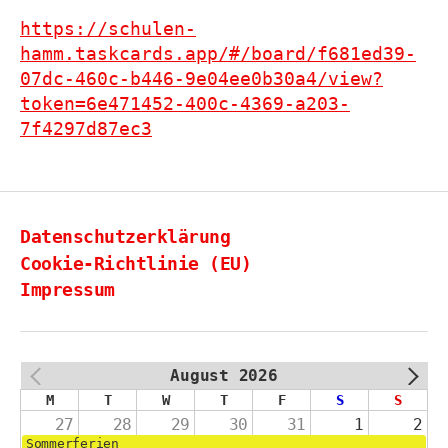
https://schulen-
hamm.taskcards.app/#/board/f681ed39-
07dc-460c-b446-9e04ee0b30a4/view?
token=6e471452-400c-4369-a203-
7f4297d87ec3
Datenschutzerklärung
Cookie-Richtlinie (EU)
Impressum
August 2026
PREV
NEXT
M
T
W
T
F
S
S
27
28
29
30
31
1
2
Sommerferien