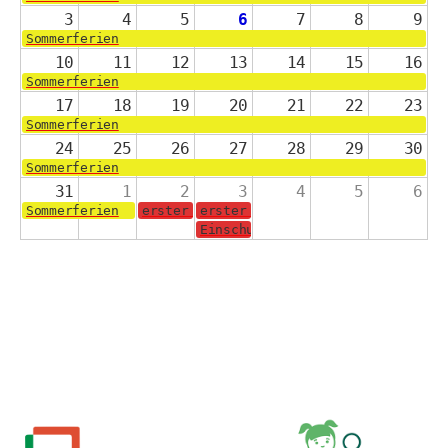
3
4
5
6
7
8
9
Sommerferien
10
11
12
13
14
15
16
Sommerferien
17
18
19
20
21
22
23
Sommerferien
24
25
26
27
28
29
30
Sommerferien
31
1
2
3
4
5
6
Sommerferien
erster Schultag für die Jahrgänge 2-4
erster Schultag für die Schulanf
Einschulungsgottesdienst in der 