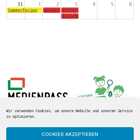
31
1
2
3
4
5
6
Sommerferien
erster Schultag für die Jahrgänge 2-4
erster Schultag für die Schulanf
Einschulungsgottesdienst in der 
Wir verwenden Cookies, um unsere Website und unseren Service
zu optimieren.
COOKIES AKZEPTIEREN