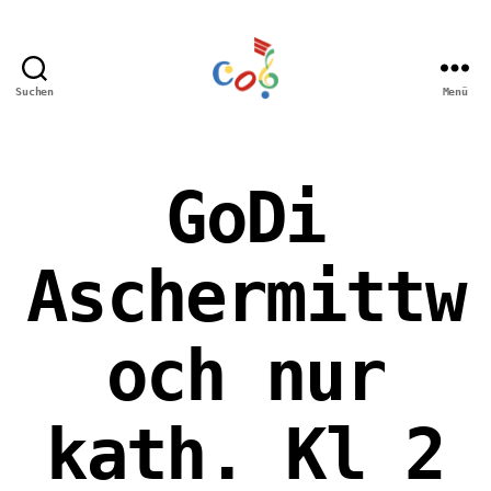
Suchen
Menü
Carl-
Orff
Grundschule
Hamm
GoDi
Aschermittw
och nur
kath. Kl 2