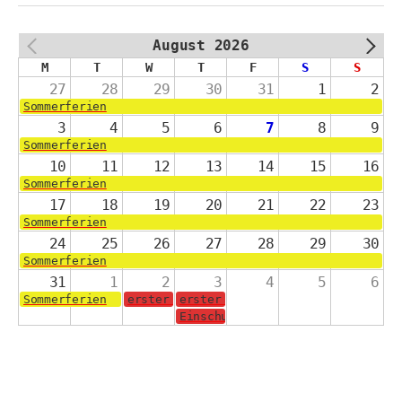
August 2026
PREV
NEXT
M
T
W
T
F
S
S
27
28
29
30
31
1
2
Sommerferien
3
4
5
6
7
8
9
Sommerferien
10
11
12
13
14
15
16
Sommerferien
17
18
19
20
21
22
23
Sommerferien
24
25
26
27
28
29
30
Sommerferien
31
1
2
3
4
5
6
Sommerferien
erster Schultag für die Jahrgänge 2-4
erster Schultag für die Schulanf
Einschulungsgottesdienst in der 