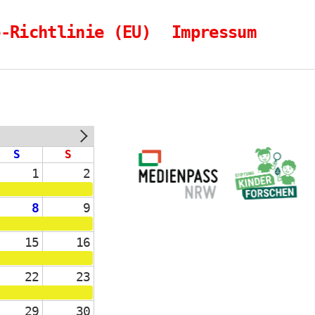
e-Richtlinie (EU)
Impressum
NEXT
S
S
1
2
8
9
15
16
22
23
29
30