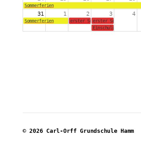
Sommerferien
31
1
2
3
4
Sommerferien
erster Schultag für die Jahrg
erster Schultag für
Einschulungsgottesd
© 2026
Carl-Orff Grundschule Hamm