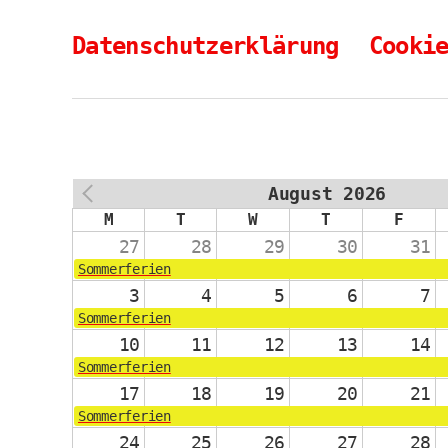
Datenschutzerklärung
Cooki
August 2026
PREV
M
T
W
T
F
27
28
29
30
31
Sommerferien
3
4
5
6
7
Sommerferien
10
11
12
13
14
Sommerferien
17
18
19
20
21
Sommerferien
24
25
26
27
28