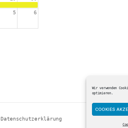
5
6
änge 2-4
 die Schulanfänger:innen
ienst in der ev. Kirche
Wir verwenden Cook
optimieren.
COOKIES AKZE
Datenschutzerklärung
Co