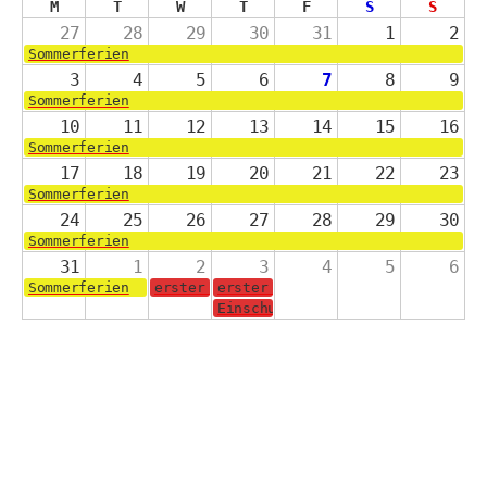
M
T
W
T
F
S
S
27
28
29
30
31
1
2
Sommerferien
3
4
5
6
7
8
9
Sommerferien
10
11
12
13
14
15
16
Sommerferien
17
18
19
20
21
22
23
Sommerferien
24
25
26
27
28
29
30
Sommerferien
31
1
2
3
4
5
6
Sommerferien
erster Schultag für die Jahrgänge 2-4
erster Schultag für die Schulanf
Einschulungsgottesdienst in der 