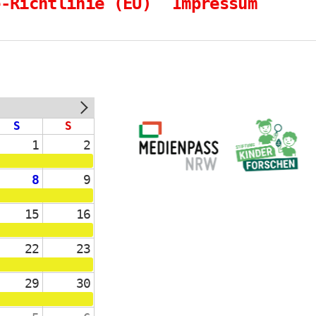
e-Richtlinie (EU)
Impressum
NEXT
S
S
1
2
8
9
15
16
22
23
29
30