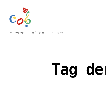
Carl-
clever - offen - stark
Orff
Grundschule
Hamm
Tag de