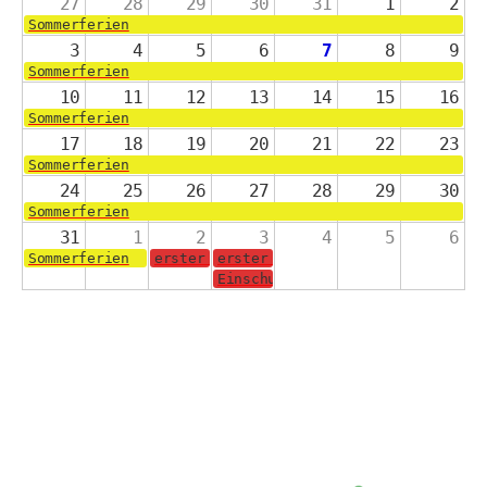
27
28
29
30
31
1
2
Sommerferien
3
4
5
6
7
8
9
Sommerferien
10
11
12
13
14
15
16
Sommerferien
17
18
19
20
21
22
23
Sommerferien
24
25
26
27
28
29
30
Sommerferien
31
1
2
3
4
5
6
Sommerferien
erster Schultag für die Jahrgänge 2-4
erster Schultag für die Schulanf
Einschulungsgottesdienst in der 