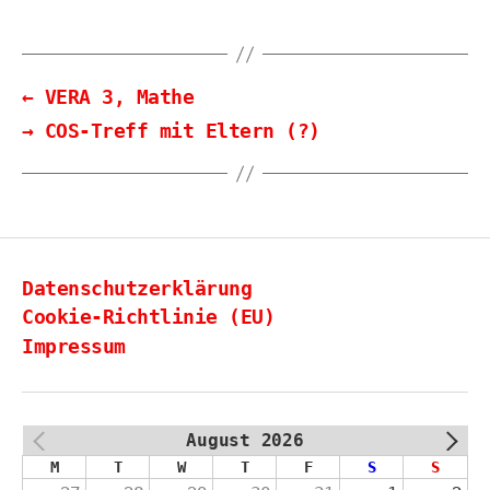
←
VERA 3, Mathe
→
COS-Treff mit Eltern (?)
Datenschutzerklärung
Cookie-Richtlinie (EU)
Impressum
August 2026
PREV
NEXT
M
T
W
T
F
S
S