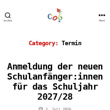
Suchen
Menü
Carl-
Orff
Grundschule
Hamm
Category:
Termin
Anmeldung der neuen
Schulanfänger:innen
für das Schuljahr
2027/28
3. Juli 2026
Veröffentlichungsdatum