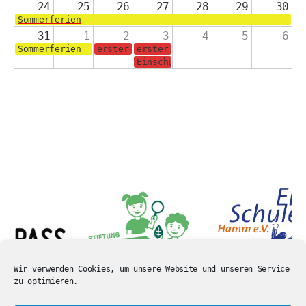
24
25
26
27
28
29
30
Sommerferien
31
1
2
3
4
5
6
Sommerferien
erster Schultag für die Jahrgänge 2-4
erster Schultag für die Schulanf
Einschulungsgottesdienst in der 
Wir verwenden Cookies, um unsere Website und unseren Service
zu optimieren.