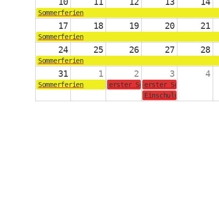
10
11
12
13
14
Sommerferien
17
18
19
20
21
Sommerferien
24
25
26
27
28
Sommerferien
31
1
2
3
4
Sommerferien
erster Schultag für die Jahrg
erster Schultag für
Einschulungsgottesd