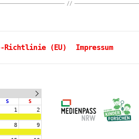
e-Richtlinie (EU)
Impressum
NEXT
S
S
1
2
8
9