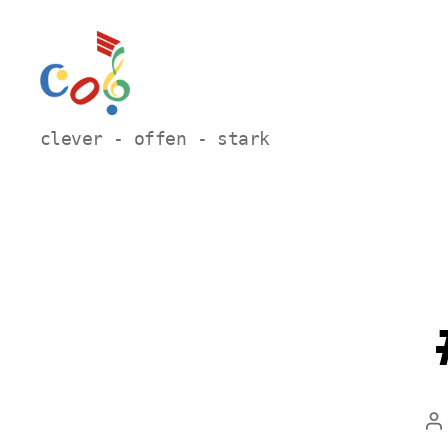
Carl-
clever - offen - stark
Orff
Grundschule
Hamm
B