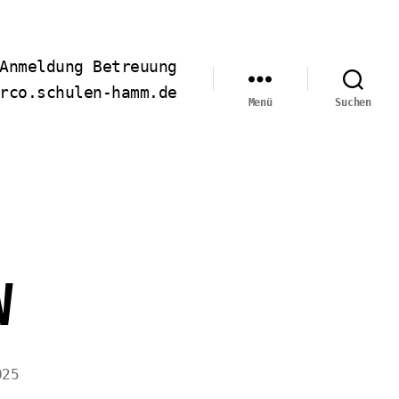
Anmeldung Betreuung
rco.schulen-hamm.de
Menü
Suchen
W
025
chungsdatum