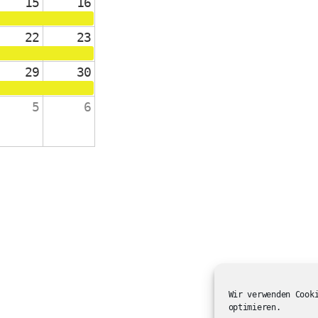
15
16
22
23
29
30
5
6
änge 2-4
 die Schulanfänger:innen
ienst in der ev. Kirche
Wir verwenden Cook
optimieren.