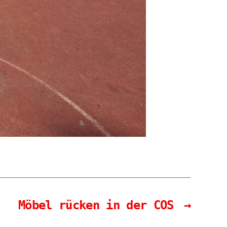
Möbel rücken in der COS
→