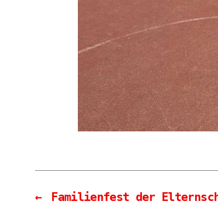
←
Familienfest der Elternsc