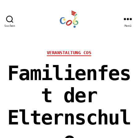
Suchen
Menü
Carl-
Orff
Grundschule
Hamm
Kategorien
VERANSTALTUNG COS
Familienfes
t der
Elternschul