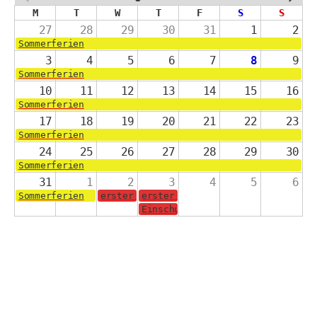
M
T
W
T
F
S
S
27
28
29
30
31
1
2
Sommerferien
3
4
5
6
7
8
9
Sommerferien
10
11
12
13
14
15
16
Sommerferien
17
18
19
20
21
22
23
Sommerferien
24
25
26
27
28
29
30
Sommerferien
31
1
2
3
4
5
6
Sommerferien
erster Schultag für die Jahrgänge 2-4
erster Schultag für die Schulanf
Einschulungsgottesdienst in der 