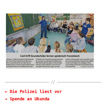
←
Die Polizei liest vor
→
Spende an Ukunda