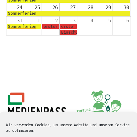
Sommerferien
24
25
26
27
28
29
30
Sommerferien
31
1
2
3
4
5
6
Sommerferien
erster Schultag für die Jahrgänge 2-4
erster Schultag für die Schulanf
Einschulungsgottesdienst in der 
Wir verwenden Cookies, um unsere Website und unseren Service
zu optimieren.