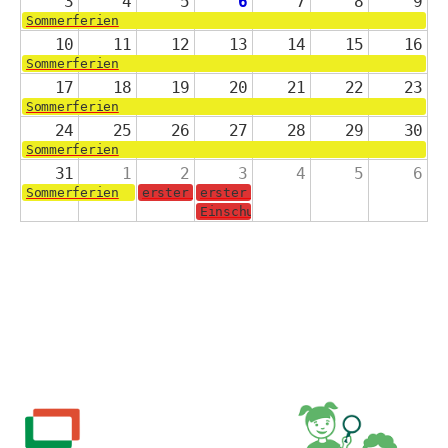
3
4
5
6
7
8
9
Sommerferien
10
11
12
13
14
15
16
Sommerferien
17
18
19
20
21
22
23
Sommerferien
24
25
26
27
28
29
30
Sommerferien
31
1
2
3
4
5
6
Sommerferien
erster Schultag für die Jahrgänge 2-4
erster Schultag für die Schulanf
Einschulungsgottesdienst in der 