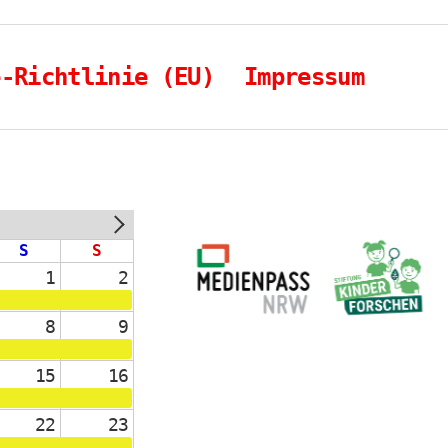
e-Richtlinie (EU)
Impressum
NEXT
S
S
1
2
8
9
15
16
22
23