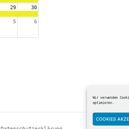
29
30
5
6
änge 2-4
 die Schulanfänger:innen
ienst in der ev. Kirche
Wir verwenden Cook
optimieren.
COOKIES AKZE
Datenschutzerklärung