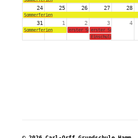
24
25
26
27
28
Sommerferien
31
1
2
3
4
Sommerferien
erster Schultag für die Jahrg
erster Schultag für
Einschulungsgottesd
© 2026
Carl-Orff Grundschule Hamm