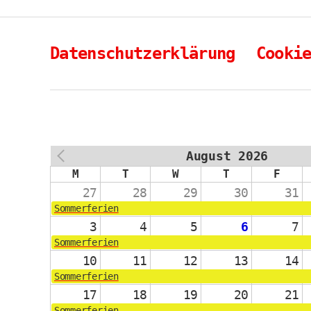
Datenschutzerklärung
Cooki
August 2026
PREV
M
T
W
T
F
27
28
29
30
31
Sommerferien
3
4
5
6
7
Sommerferien
10
11
12
13
14
Sommerferien
17
18
19
20
21
Sommerferien