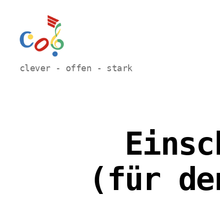
Carl-
clever - offen - stark
Orff
Grundschule
Hamm
Einsc
(für de