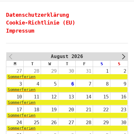
Datenschutzerklärung
Cookie-Richtlinie (EU)
Impressum
August 2026
PREV
NEXT
M
T
W
T
F
S
S
27
28
29
30
31
1
2
Sommerferien
3
4
5
6
7
8
9
Sommerferien
10
11
12
13
14
15
16
Sommerferien
17
18
19
20
21
22
23
Sommerferien
24
25
26
27
28
29
30
Sommerferien