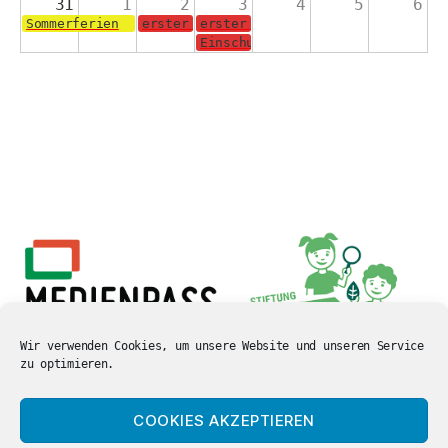
31
1
2
3
4
5
6
Sommerferien
erster Schultag für die Jahrgänge 2-4
erster Schultag für die Schulanf
Einschulungsgottesdienst in der 
Wir verwenden Cookies, um unsere Website und unseren Service
zu optimieren.
COOKIES AKZEPTIEREN