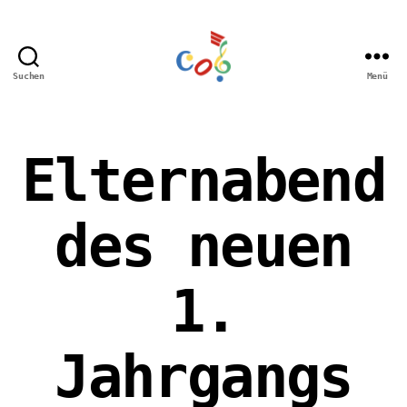
Suchen
Menü
Carl-
Orff
Grundschule
Hamm
Elternabend
des neuen
1.
Jahrgangs