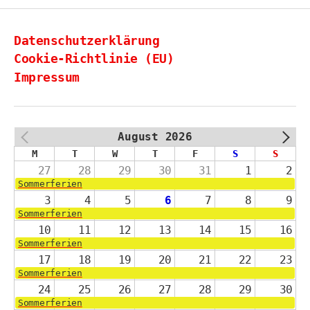
Datenschutzerklärung
Cookie-Richtlinie (EU)
Impressum
August 2026
PREV
NEXT
M
T
W
T
F
S
S
27
28
29
30
31
1
2
Sommerferien
3
4
5
6
7
8
9
Sommerferien
10
11
12
13
14
15
16
Sommerferien
17
18
19
20
21
22
23
Sommerferien
24
25
26
27
28
29
30
Sommerferien