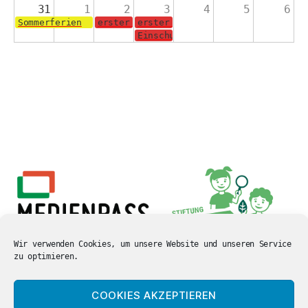
31
1
2
3
4
5
6
Sommerferien
erster Schultag für die Jahrgänge 2-4
erster Schultag für die Schulanf
Einschulungsgottesdienst in der 
Wir verwenden Cookies, um unsere Website und unseren Service
zu optimieren.
COOKIES AKZEPTIEREN