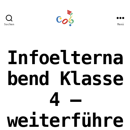
Suchen
Menü
Carl-
Orff
Grundschule
Hamm
Infoelterna
bend Klasse
4 –
weiterführe