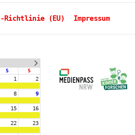
e-Richtlinie (EU)
Impressum
NEXT
S
S
1
2
8
9
15
16
22
23