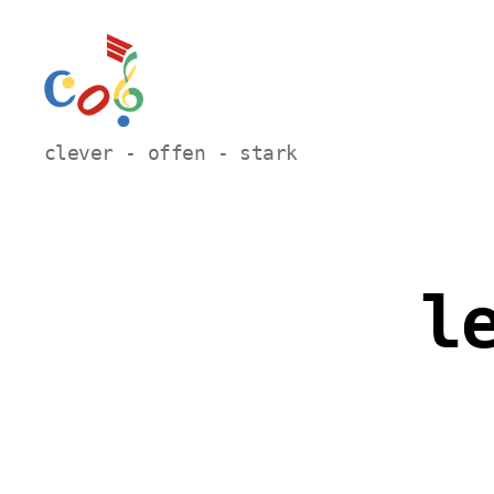
Carl-
clever - offen - stark
Orff
Grundschule
Hamm
l