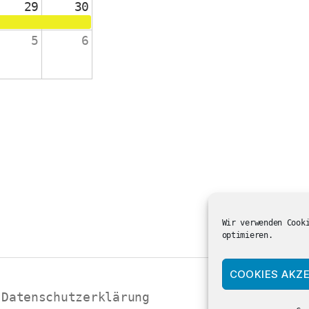
29
30
5
6
änge 2-4
 die Schulanfänger:innen
ienst in der ev. Kirche
Wir verwenden Cook
optimieren.
COOKIES AKZE
Datenschutzerklärung