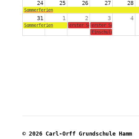
24
25
26
27
28
Sommerferien
31
1
2
3
4
Sommerferien
erster Schultag für die Jahrg
erster Schultag für
Einschulungsgottesd
© 2026
Carl-Orff Grundschule Hamm