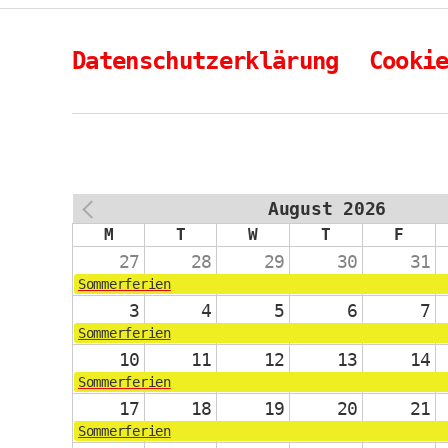
Datenschutzerklärung
Cooki
August 2026
PREV
M
T
W
T
F
27
28
29
30
31
Sommerferien
3
4
5
6
7
Sommerferien
10
11
12
13
14
Sommerferien
17
18
19
20
21
Sommerferien