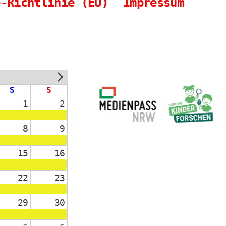
e-Richtlinie (EU)
Impressum
NEXT
S
S
1
2
8
9
15
16
22
23
29
30