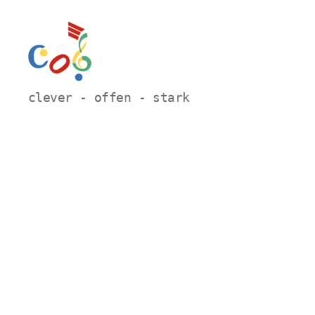
Carl-
clever - offen - stark
Orff
Grundschule
Hamm