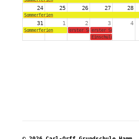
24
25
26
27
28
Sommerferien
31
1
2
3
4
Sommerferien
erster Schultag für die Jahrg
erster Schultag für
Einschulungsgottesd
© 2026
Carl-Orff Grundschule Hamm