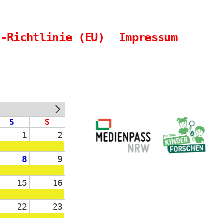
e-Richtlinie (EU)
Impressum
NEXT
S
S
1
2
8
9
15
16
22
23