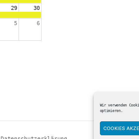
29
30
5
6
änge 2-4
 die Schulanfänger:innen
ienst in der ev. Kirche
Wir verwenden Cook
optimieren.
COOKIES AKZE
Datenschutzerklärung