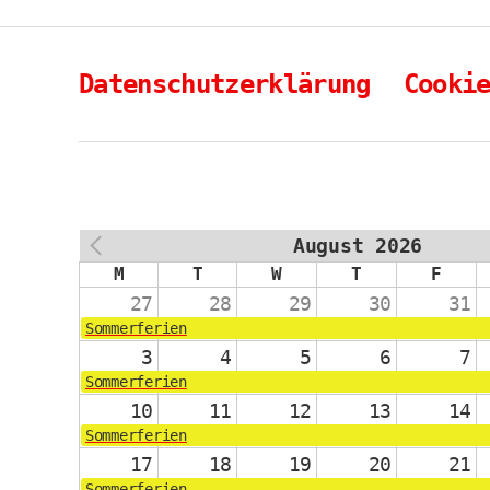
Datenschutzerklärung
Cooki
August 2026
PREV
M
T
W
T
F
27
28
29
30
31
Sommerferien
3
4
5
6
7
Sommerferien
10
11
12
13
14
Sommerferien
17
18
19
20
21
Sommerferien