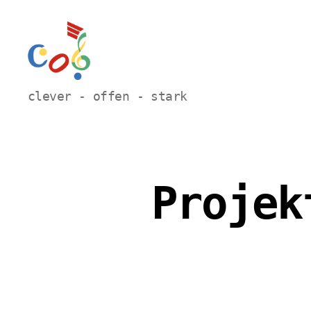
Carl-
clever - offen - stark
Orff
Grundschule
Hamm
Projek