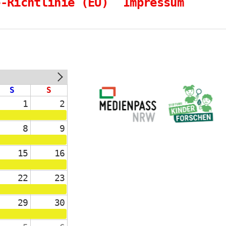
e-Richtlinie (EU)
Impressum
NEXT
S
S
1
2
8
9
15
16
22
23
29
30