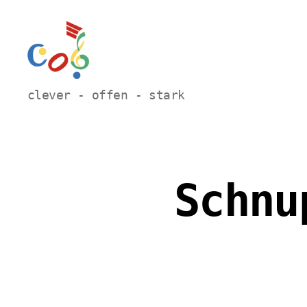
Carl-
clever - offen - stark
Orff
Grundschule
Hamm
Schnu