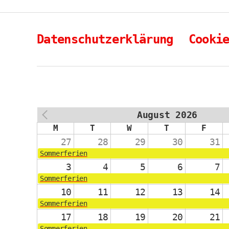
Datenschutzerklärung
Cooki
August 2026
PREV
M
T
W
T
F
27
28
29
30
31
Sommerferien
3
4
5
6
7
Sommerferien
10
11
12
13
14
Sommerferien
17
18
19
20
21
Sommerferien