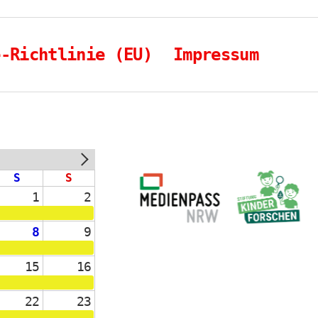
e-Richtlinie (EU)
Impressum
NEXT
S
S
1
2
8
9
15
16
22
23