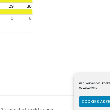
29
30
5
6
änge 2-4
 die Schulanfänger:innen
ienst in der ev. Kirche
Wir verwenden Cook
optimieren.
COOKIES AKZE
Datenschutzerklärung