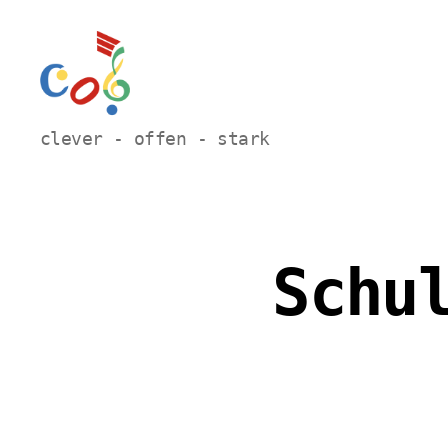
Carl-
clever - offen - stark
Orff
Grundschule
Hamm
Schu