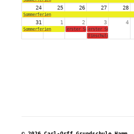
24
25
26
27
28
Sommerferien
31
1
2
3
4
Sommerferien
erster Schultag für die Jahrg
erster Schultag für
Einschulungsgottesd
© 2026
Carl-Orff Grundschule Hamm