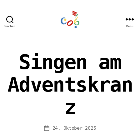
Suchen
Menü
Carl-
Orff
Grundschule
Hamm
Singen am
Adventskran
z
24. Oktober 2025
Veröffentlichungsdatum