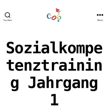
Suchen
Menü
Carl-
Orff
Grundschule
Hamm
Sozialkompe
tenztrainin
g Jahrgang
1