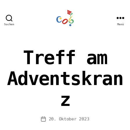
Suchen
Menü
Carl-
Orff
Grundschule
Hamm
Treff am
Adventskran
z
20. Oktober 2023
Veröffentlichungsdatum