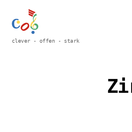
Carl-
clever - offen - stark
Orff
Grundschule
Hamm
Zi