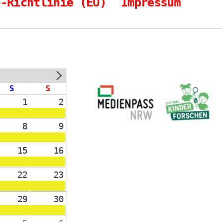
e-Richtlinie (EU)
Impressum
NEXT
S
S
1
2
8
9
15
16
22
23
29
30