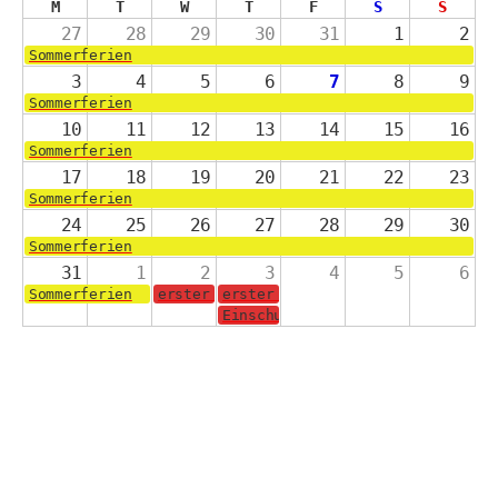
M
T
W
T
F
S
S
27
28
29
30
31
1
2
Sommerferien
3
4
5
6
7
8
9
Sommerferien
10
11
12
13
14
15
16
Sommerferien
17
18
19
20
21
22
23
Sommerferien
24
25
26
27
28
29
30
Sommerferien
31
1
2
3
4
5
6
Sommerferien
erster Schultag für die Jahrgänge 2-4
erster Schultag für die Schulanf
Einschulungsgottesdienst in der 