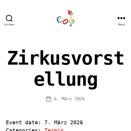
Suchen
Menü
Carl-
Orff
Grundschule
Hamm
Zirkusvorst
ellung
6. März 2026
Veröffentlichungsdatum
Event date: 7. März 2026
Categories:
Termin